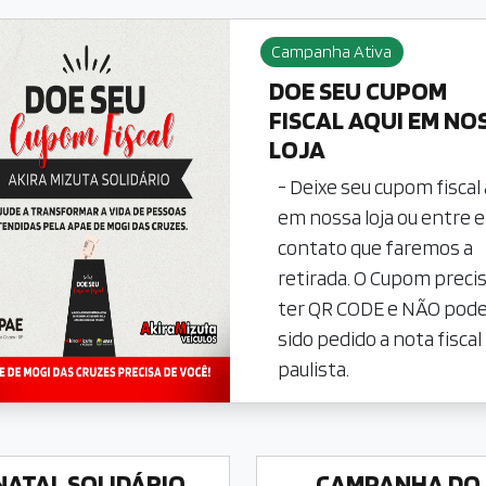
Campanha Ativa
DOE SEU CUPOM
FISCAL AQUI EM NO
LOJA
- Deixe seu cupom fiscal 
em nossa loja ou entre 
contato que faremos a
retirada. O Cupom preci
ter QR CODE e NÃO pode
sido pedido a nota fiscal
paulista.
NATAL SOLIDÁRIO
CAMPANHA DO