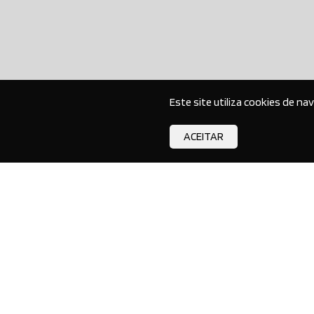
Este site utiliza cookies de na
ACEITAR
SOMOS A AKIRA MIZUTA
Akira Mizuta Veículos, com mais de 30 anos 
tradição em Mogi das Cruzes, situada no bai
Brás Cubas, somos especializados na compr
venda e troca de automóveis ...
clique aqui e