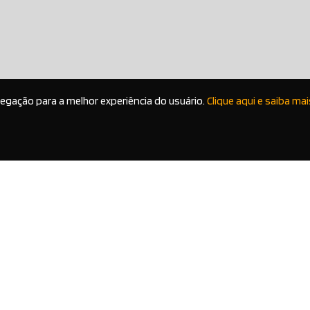
vegação para a melhor experiência do usuário.
Clique aqui e saiba mai
VENHA NOS CONHECER
FAL
de
Avenida Francisco Ferreira Lopes, 2889
Cliq
rro de
Vila Jundiaí - Mogi das Cruzes/SP
a,
Segunda a Sexta: 08:00 a 17:30
 saiba
Sábado: 09:00 a 13:00