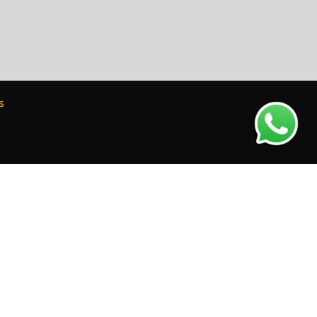
s
E CONOSCO
ue aqui e veja todos nossos contatos oficiais