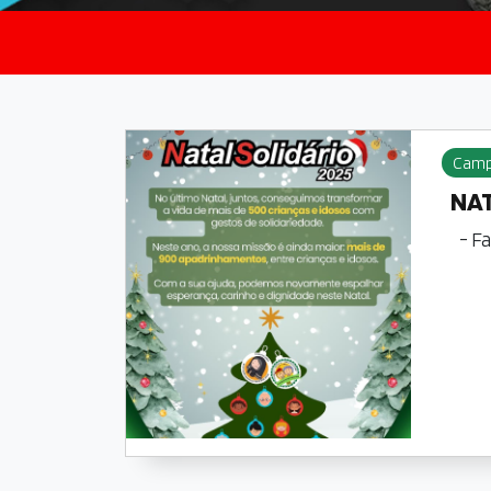
Camp
NAT
- F