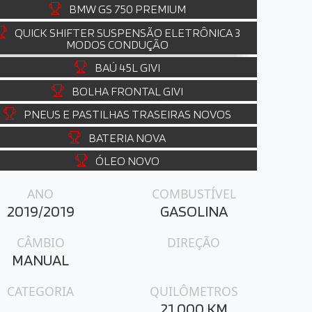
BMW GS 750 PREMIUM
QUICK SHIFTER SUSPENSÃO ELETRÔNICA 3
MODOS CONDUÇÃO
BAÚ 45L GIVI
BOLHA FRONTAL GIVI
PNEUS E PASTILHAS TRASEIRAS NOVOS
BATERIA NOVA
ÓLEO NOVO
ANO
COMBUSTÍVEL
2019/2019
GASOLINA
CÂMBIO
DIREÇÃO
MANUAL
CATEGORIA
QUILÔMETROS
21.000 KM