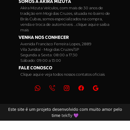
SOMOS A AKIRA MIZUTA
Akira Mizuta Veículos, com mais de 30 anos de
tradição em Mogi das Cruzes, situada no bairro de
Brás Cubas, somos especializados na compra,
venda e troca de automóveis ...
clique aqui e saiba
mais
VENHA NOS CONHECER
Avenida Francisco Ferreira Lopes, 2889
Vila Jundiaí - Mogi das Cruzes/SP
Segunda a Sexta: 08:00 a 17:30
Sábado: 09:00 a 13:00
FALE CONOSCO
Clique aqui e veja todos nossos contatos oficiais
Este site é um projeto desenvolvido com muito amor pelo
time
tekfly
💜