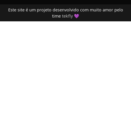
Este site é um projeto desenvolvido com muito amor pelo
time
tekfly
💜