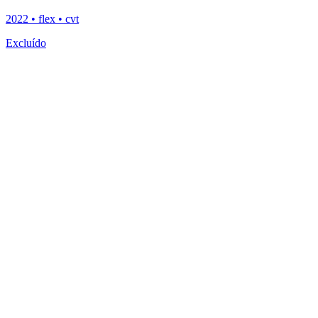
2022 • flex • cvt
Excluído